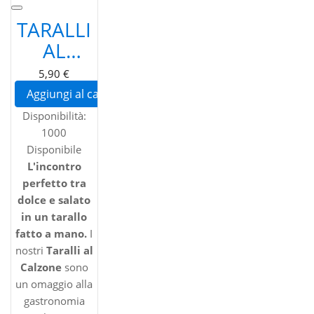
TARALLI
AL
CALZONE
5,90 €
PUGLIESI
Aggiungi al carrello
ARTIGIANALI
Disponibilità:
- GUSTO
1000
AGRODOLCE
Disponibile
L'incontro
CON
perfetto tra
CIPOLLA
dolce e salato
E
in un tarallo
fatto a mano.
UVETTA
I
nostri
Taralli al
Calzone
sono
un omaggio alla
gastronomia