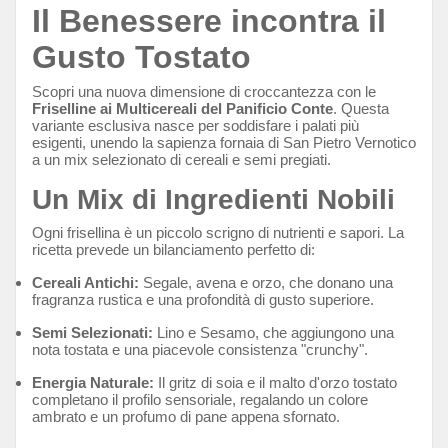
Il Benessere incontra il
Gusto Tostato
Scopri una nuova dimensione di croccantezza con le
Friselline ai Multicereali del Panificio Conte
.
Questa
variante esclusiva nasce per soddisfare i palati più
esigenti,
unendo la sapienza fornaia di San Pietro Vernotico
a un mix selezionato di cereali e semi pregiati.
Un Mix di Ingredienti Nobili
Ogni frisellina è un piccolo scrigno di nutrienti e sapori.
La
ricetta prevede un bilanciamento perfetto di:
Cereali Antichi:
Segale,
avena e orzo,
che donano una
fragranza rustica e una profondità di gusto superiore.
Semi Selezionati:
Lino e Sesamo,
che aggiungono una
nota tostata e una piacevole consistenza "crunchy".
Energia Naturale:
Il gritz di soia e il malto d'orzo tostato
completano il profilo sensoriale,
regalando un colore
ambrato e un profumo di pane appena sfornato.