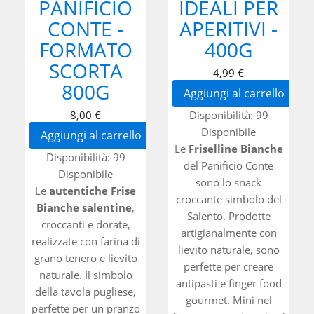
PANIFICIO
IDEALI PER
CONTE -
APERITIVI -
FORMATO
400G
SCORTA
4,99 €
800G
Aggiungi al carrello
8,00 €
Disponibilità:
99
Disponibile
Aggiungi al carrello
Le
Friselline Bianche
Disponibilità:
99
del Panificio Conte
Disponibile
sono lo snack
Le
autentiche Frise
croccante simbolo del
Bianche salentine
,
Salento. Prodotte
croccanti e dorate,
artigianalmente con
realizzate con farina di
lievito naturale, sono
grano tenero e lievito
perfette per creare
naturale. Il simbolo
antipasti e finger food
della tavola pugliese,
gourmet. Mini nel
perfette per un pranzo