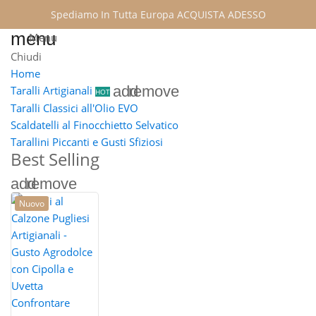
Spediamo In Tutta Europa
ACQUISTA ADESSO
menu
Menu
Chiudi
Home
add
remove
Taralli Artigianali
HOT
Taralli Classici all'Olio EVO
Scaldatelli al Finocchietto Selvatico
Tarallini Piccanti e Gusti Sfiziosi
Best Selling
add
remove
Nuovo
Confrontare