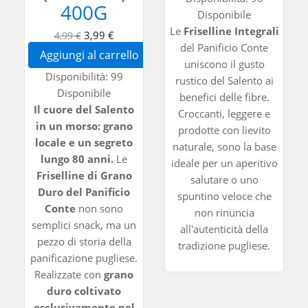
400G
Disponibile
Le
Friselline Integrali
3,99 €
4,99 €
del Panificio Conte
Aggiungi al carrello
uniscono il gusto
Disponibilità:
99
rustico del Salento ai
Disponibile
benefici delle fibre.
Il cuore del Salento
Croccanti, leggere e
in un morso: grano
prodotte con lievito
locale e un segreto
naturale, sono la base
lungo 80 anni.
Le
ideale per un aperitivo
Friselline di Grano
salutare o uno
Duro del Panificio
spuntino veloce che
Conte
non sono
non rinuncia
semplici snack, ma un
all'autenticità della
pezzo di storia della
tradizione pugliese.
panificazione pugliese.
Realizzate con
grano
duro coltivato
esclusivamente nel