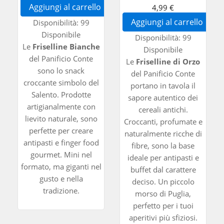
Aggiungi al carrello
4,99 €
Aggiungi al carrello
Disponibilità:
99
Disponibile
Disponibilità:
99
Le
Friselline Bianche
Disponibile
del Panificio Conte
Le
Friselline di Orzo
sono lo snack
del Panificio Conte
croccante simbolo del
portano in tavola il
Salento. Prodotte
sapore autentico dei
artigianalmente con
cereali antichi.
lievito naturale, sono
Croccanti, profumate e
perfette per creare
naturalmente ricche di
antipasti e finger food
fibre, sono la base
gourmet. Mini nel
ideale per antipasti e
formato, ma giganti nel
buffet dal carattere
gusto e nella
deciso. Un piccolo
tradizione.
morso di Puglia,
perfetto per i tuoi
aperitivi più sfiziosi.