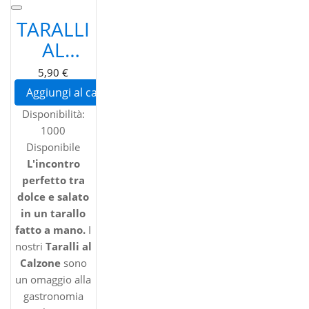
TARALLI
AL
CALZONE
5,90 €
PUGLIESI
Aggiungi al carrello
ARTIGIANALI
Disponibilità:
- GUSTO
1000
AGRODOLCE
Disponibile
L'incontro
CON
perfetto tra
CIPOLLA
dolce e salato
E
in un tarallo
fatto a mano.
UVETTA
I
nostri
Taralli al
Calzone
sono
un omaggio alla
gastronomia