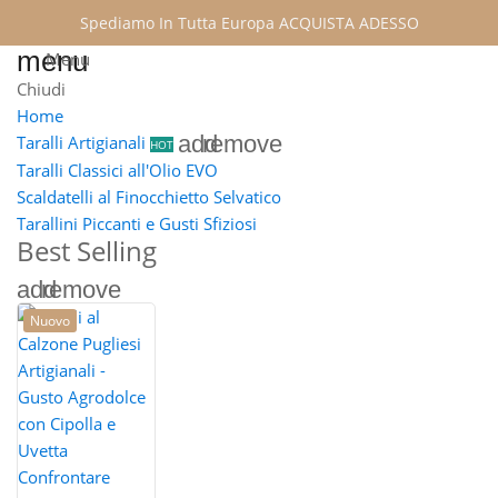
Spediamo In Tutta Europa
ACQUISTA ADESSO
menu
Menu
Chiudi
Home
add
remove
Taralli Artigianali
HOT
Taralli Classici all'Olio EVO
Scaldatelli al Finocchietto Selvatico
Tarallini Piccanti e Gusti Sfiziosi
Best Selling
add
remove
Nuovo
Confrontare