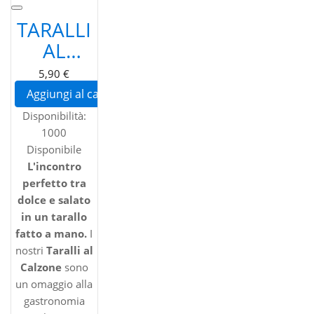
TARALLI
AL
CALZONE
5,90 €
PUGLIESI
Aggiungi al carrello
ARTIGIANALI
Disponibilità:
- GUSTO
1000
AGRODOLCE
Disponibile
L'incontro
CON
perfetto tra
CIPOLLA
dolce e salato
E
in un tarallo
fatto a mano.
UVETTA
I
nostri
Taralli al
Calzone
sono
un omaggio alla
gastronomia