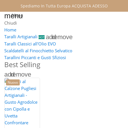
Spediamo In Tutta Europa
ACQUISTA ADESSO
menu
Menu
Chiudi
Home
add
remove
Taralli Artigianali
HOT
Taralli Classici all'Olio EVO
Scaldatelli al Finocchietto Selvatico
Tarallini Piccanti e Gusti Sfiziosi
Best Selling
add
remove
Nuovo
Confrontare