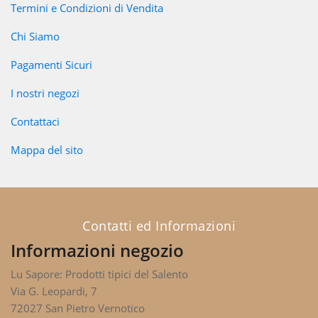
Termini e Condizioni di Vendita
Chi Siamo
Pagamenti Sicuri
I nostri negozi
Contattaci
Mappa del sito
Contatti ed Informazioni
Informazioni negozio
Lu Sapore: Prodotti tipici del Salento
Via G. Leopardi, 7
72027 San Pietro Vernotico