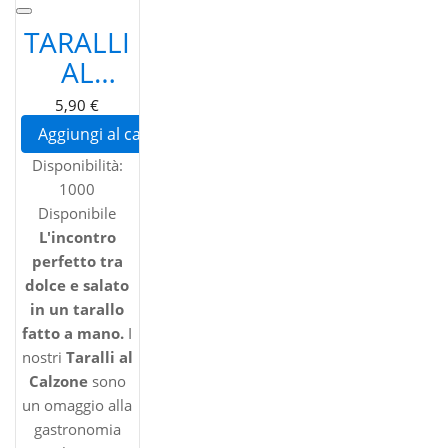
TARALLI
AL
CALZONE
5,90 €
PUGLIESI
Aggiungi al carrello
ARTIGIANALI
Disponibilità:
- GUSTO
1000
AGRODOLCE
Disponibile
L'incontro
CON
perfetto tra
CIPOLLA
dolce e salato
E
in un tarallo
fatto a mano.
UVETTA
I
nostri
Taralli al
Calzone
sono
un omaggio alla
gastronomia