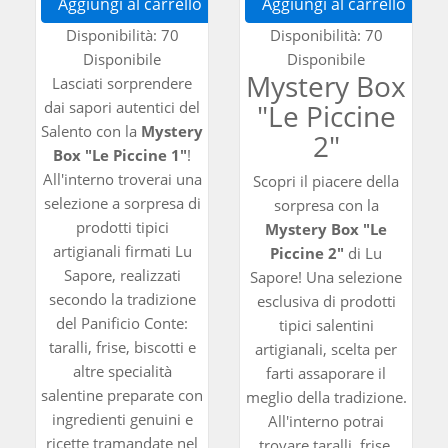
Aggiungi al carrello
Aggiungi al carrello
Disponibilità:
70
Disponibilità:
70
Disponibile
Disponibile
Mystery Box
Lasciati sorprendere
dai sapori autentici del
"Le Piccine
Salento con la
Mystery
2"
Box "Le Piccine 1"
!
All'interno troverai una
Scopri il piacere della
selezione a sorpresa di
sorpresa con la
prodotti tipici
Mystery Box "Le
artigianali firmati Lu
Piccine 2"
di Lu
Sapore, realizzati
Sapore! Una selezione
secondo la tradizione
esclusiva di prodotti
del Panificio Conte:
tipici salentini
taralli, frise, biscotti e
artigianali, scelta per
altre specialità
farti assaporare il
salentine preparate con
meglio della tradizione.
ingredienti genuini e
All'interno potrai
ricette tramandate nel
trovare taralli, frise,