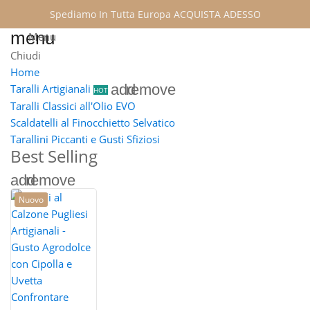
Spediamo In Tutta Europa
ACQUISTA ADESSO
menu
Menu
Chiudi
Home
add
remove
Taralli Artigianali
HOT
Taralli Classici all'Olio EVO
Scaldatelli al Finocchietto Selvatico
Tarallini Piccanti e Gusti Sfiziosi
Best Selling
add
remove
Nuovo
Confrontare