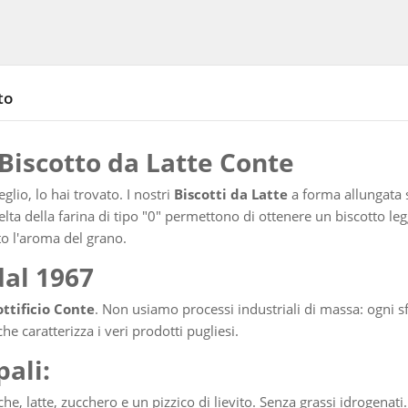
to
l Biscotto da Latte Conte
glio, lo hai trovato. I nostri
Biscotti da Latte
a forma allungata 
celta della farina di tipo "0" permettono di ottenere un biscotto le
tto l'aroma del grano.
dal 1967
ottificio Conte
. Non usiamo processi industriali di massa: ogni sf
 caratterizza i veri prodotti pugliesi.
pali:
he, latte, zucchero e un pizzico di lievito. Senza grassi idrogenati.