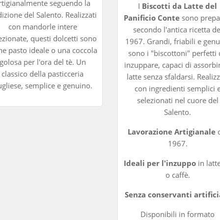
rtigianalmente seguendo la
I
Biscotti da Latte del
dizione del Salento. Realizzati
Panificio Conte
sono prepa
con mandorle intere
secondo l'antica ricetta de
ezionate, questi dolcetti sono
1967. Grandi, friabili e genu
fine pasto ideale o una coccola
sono i "biscottoni" perfetti
golosa per l'ora del tè. Un
inzuppare, capaci di assorbir
classico della pasticceria
latte senza sfaldarsi. Realizz
gliese, semplice e genuino.
con ingredienti semplici 
selezionati nel cuore del
Salento.
Lavorazione Artigianale
d
1967.
Ideali per l'inzuppo
in latte
o caffè.
Senza conservanti artificia
Disponibili in formato