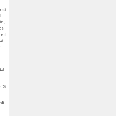
rati
l
ini,
 da
e il
ati
e
al
, tè
li.