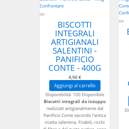
Confrontare
Conf
BISCOTTI
INTEGRALI
ARTIGIANALI
SALENTINI -
PANIFICIO
CONTE - 400G
4,90 €
Aggiungi al carrello
Disponibilità:
100 Disponibile
Biscotti integrali da inzuppo
realizzati artigianalmente dal
Di
Panificio Conte secondo l'antica
ricetta salentina. Friabili, ricchi
di fibre e dal gusto rustico, sono