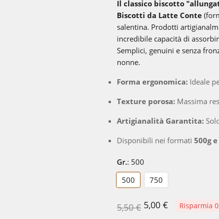
Il classico biscotto "allung
Biscotti da Latte Conte
(for
salentina. Prodotti artigianalm
incredibile capacità di assorbi
Semplici, genuini e senza fronzo
nonne.
Forma ergonomica:
Ideale pe
Texture porosa:
Massima resa 
Artigianalità Garantita:
Solo
Disponibili nei formati
500g e
Gr.
:
500
500
750
5,00 €
Risparmia 0
5,50 €