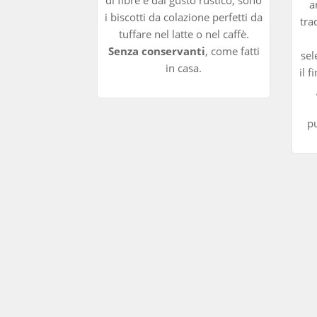
a
i biscotti da colazione perfetti da
tra
tuffare nel latte o nel caffè.
Senza conservanti
, come fatti
sel
in casa.
il 
pu