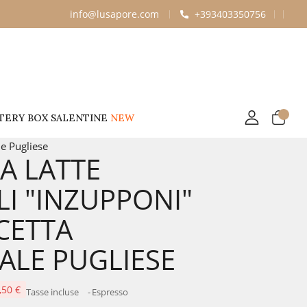
info@lusapore.com
+393403350756
TERY BOX SALENTINE
NEW
le Pugliese
DA LATTE
LI "INZUPPONI"
ICETTA
ALE PUGLIESE
,50 €
Tasse incluse
Espresso