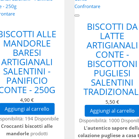
Confrontare
rontare
BISCOTTI DA
BISCOTTI ALLE
LATTE
MANDORLE
ARTIGIANALI
BARESI
CONTE -
ARTIGIANALI
BISCOTTONI
SALENTINI -
PUGLIESI
PANIFICIO
SALENTINI
CONTE - 250G
TRADIZIONAL
4,90 €
5,50 €
Aggiungi al carrello
Aggiungi al carrello
sponibilità:
194 Disponibile
Disponibilità:
1000 Disponib
Croccanti biscotti alle
L'autentico sapore dell
mandorle
prodotti
colazione pugliese a casa 