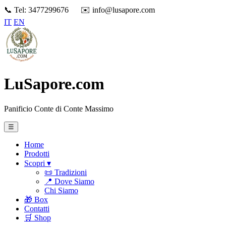
📞 Tel: 3477299676
✉️ info@lusapore.com
IT
EN
LuSapore.com
Panificio Conte di Conte Massimo
☰
Home
Prodotti
Scopri ▾
📜 Tradizioni
📍 Dove Siamo
Chi Siamo
🎁 Box
Contatti
🛒 Shop