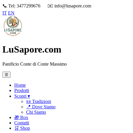
📞 Tel: 3477299676
✉️ info@lusapore.com
IT
EN
LuSapore.com
Panificio Conte di Conte Massimo
☰
Home
Prodotti
Scopri ▾
📜 Tradizioni
📍 Dove Siamo
Chi Siamo
🎁 Box
Contatti
🛒 Shop